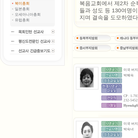
복음교회에서 제2차 순
북미총회
일본총회
들과 성도 등 130여명
오세아니아총회
지며 결속을 도모하였다
유럽총회
미국 버
박혜숙
CP : 1-70
232-5452
Hyesukg6
미국 버
박숙녀