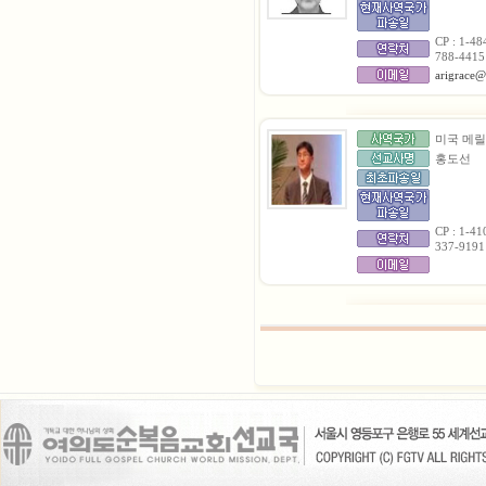
CP : 1-48
788-4415
arigrace@
미국 메
홍도선
CP : 1-41
337-9191