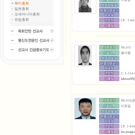
북미총회
일본총회
오세아니아총회
유럽총회
CP : 1-64
캐나다
왕서동
C: 1-514
lshoon99
캐나다(
이정길
CP: 1-41
lee.jongk