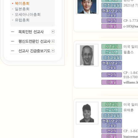
북미총회
2021년 
일본총회
오세아니아총회
유럽총회
CP: 1-77
c-103@na
미국 일
윌훕스
CP : 1-84
918-1700
williamc
미국 일
유재훈
CP : 1-84
bigjoema