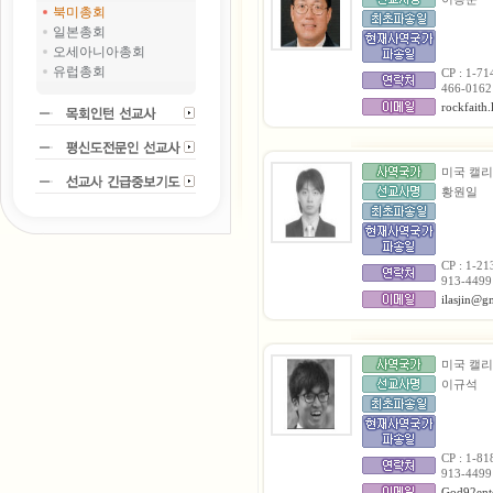
북미총회
일본총회
오세아니아총회
유럽총회
CP : 1-71
466-0162
rockfaith
미국 캘
황원일
CP : 1-21
913-4499
ilasjin@g
미국 캘
이규석
CP : 1-81
913-4499
God92ent