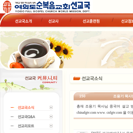
150
조용기 목사
총재 조용기 목사님 중국어 설교 방
chinafgtv.com www. cnfgtv.co