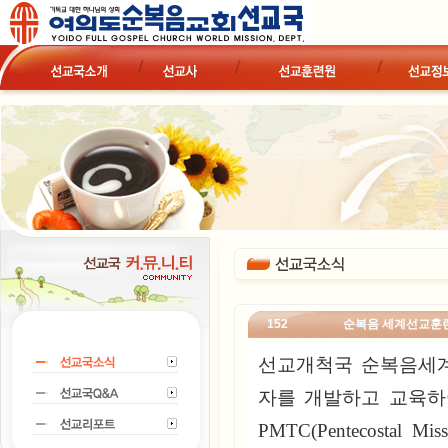
152
순복음 세계선교훈련
선교개척국 순복음세
자를 개발하고 교육하
PMTC(Pentecostal M