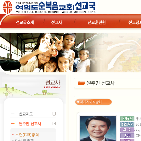
우
20
Zap
소련(CIS)총회
CP:
아세안총회