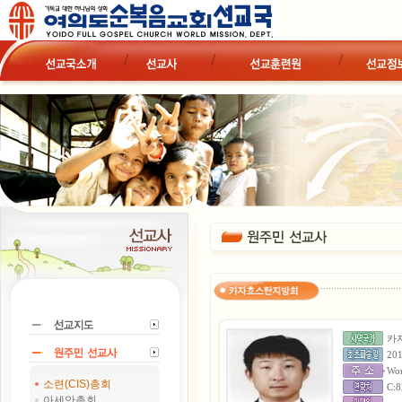
카
20
Wor
소련(CIS)총회
C:8
아세안총회