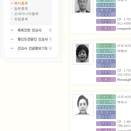
북미총회
일본총회
오세아니아총회
유럽총회
CP : 1-70
912-4300
yongsuck
미국 버
박혜숙
CP : 1-70
232-5452
Hyesukg6
미국 버
박숙녀
CP : 1-48
788-4415
arigrace@