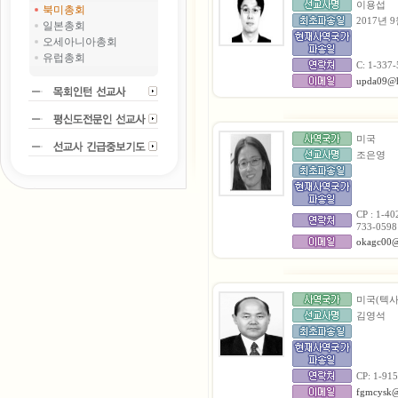
이용섭
북미총회
2017년 9
일본총회
오세아니아총회
유럽총회
C: 1-337
upda09@h
미국
조은영
CP : 1-40
733-0598
okagc00@
미국(텍사
김영석
CP: 1-91
fgmcysk@