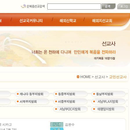
HOME > 선교사 >
교민선교사
국 시카고
김완수
21년 7월 7일