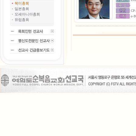
북미총회
일본총회
CP:
오세아니아총회
c-1
유럽총회