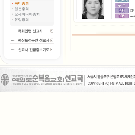
북미총회
일본총회
CP 
오세아니아총회
sm
유럽총회